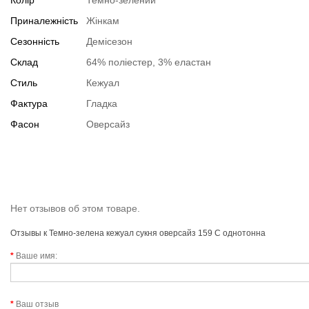
Колір
Темно-зелений
Приналежність
Жінкам
Сезонність
Демісезон
Склад
64% поліестер, 3% еластан
Стиль
Кежуал
Фактура
Гладка
Фасон
Оверсайз
Нет отзывов об этом товаре.
Отзывы к Темно-зелена кежуал сукня оверсайз 159 С однотонна
Ваше имя:
Ваш отзыв