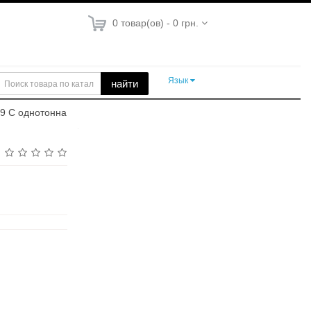
0 товар(ов) - 0 грн.
Язык
найти
59 С однотонна