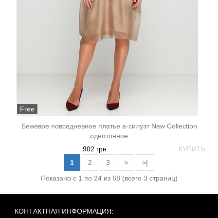
Free
Бежевое повседневное платье а-силуэт New Collection
однотонное
902 грн.
КУПИТЬ
1
2
3
>
>|
Показано с 1 по 24 из 68 (всего 3 страниц)
КОНТАКТНАЯ ИНФОРМАЦИЯ: