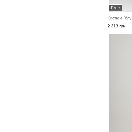
Free
Костюм (блу
2 313 грн.