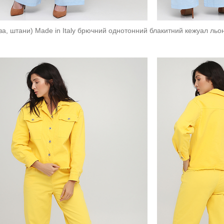
за, штани) Made in Italy брючний однотонний блакитний кежуал льо