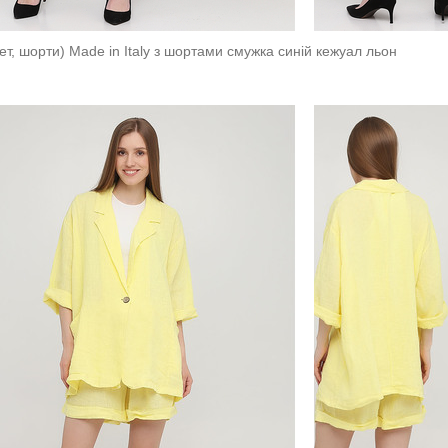
т, шорти) Made in Italy з шортами смужка синій кежуал льон