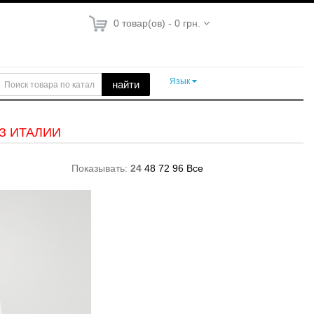
0 товар(ов) - 0 грн.
Язык
найти
З ИТАЛИИ
Показывать:
24
48
72
96
Все