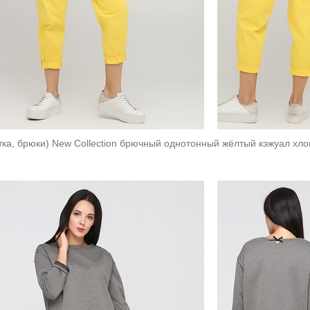
тка, брюки) New Collection брючный однотонный жёлтый кэжуал хло