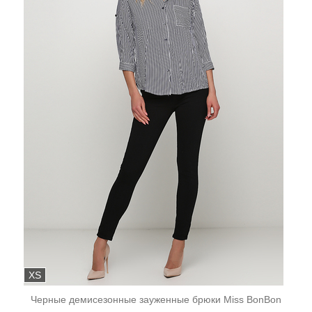
XS
Черные демисезонные зауженные брюки Miss BonBon