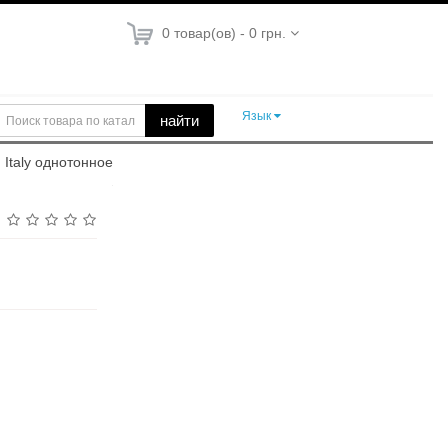
0 товар(ов) - 0 грн.
Язык
найти
 Italy однотонное