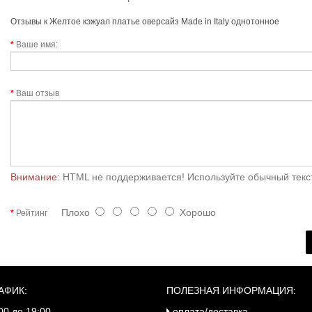
Отзывы к Желтое кэжуал платье оверсайз Made in Italy однотонное
Ваше имя:
Ваш отзыв
Внимание:
HTML не поддерживается! Используйте обычный текс
Плохо
Хорошо
Рейтинг
АФИК:
ПОЛЕЗНАЯ ИНФОРМАЦИЯ:
00 до 19:00
оплата/доставка