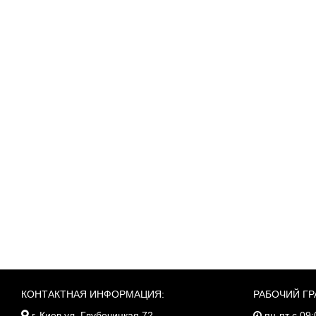
КОНТАКТНАЯ ИНФОРМАЦИЯ:
РАБОЧИЙ ГР
г. Киев ул. Глубочицкая 72
пн-пт с 09: