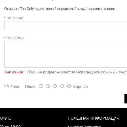
Отзывы к Топ Onlys однотонный персиковый кэжуал прошва, хлопок
Ваше имя:
Ваш отзыв
Внимание:
HTML не поддерживается! Используйте обычный текс
Плохо
Хорошо
Рейтинг
АФИК:
ПОЛЕЗНАЯ ИНФОРМАЦИЯ:
00 до 19:00
оплата/доставка