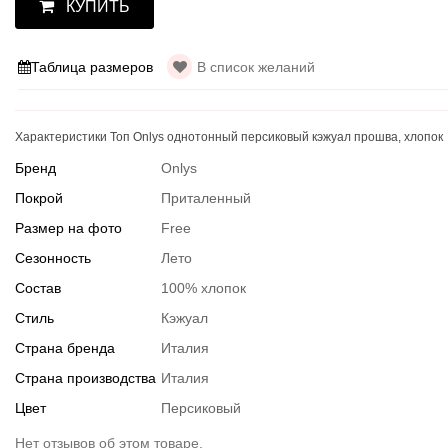
КУПИТЬ
Таблица размеров
В список желаний
Характеристики Топ Onlys однотонный персиковый кэжуал прошва, хлопок
Бренд
Onlys
Покрой
Приталенный
Размер на фото
Free
Сезонность
Лето
Состав
100% хлопок
Стиль
Кэжуал
Страна бренда
Италия
Страна производства
Италия
Цвет
Персиковый
Нет отзывов об этом товаре.