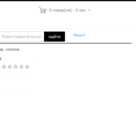
0 товар(ов) - 0 грн.
Язык
найти
а, хлопок
к