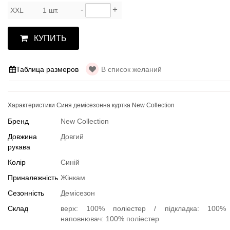
-
+
XXL
1 шт.
КУПИТЬ
Таблица размеров
В список желаний
Характеристики Синя демісезонна куртка New Collection
Бренд
New Collection
Довжина
Довгий
рукава
Колір
Синій
Приналежність
Жінкам
Сезонність
Демісезон
Склад
верх: 100% поліестер / підкладка: 100% 
наповнювач: 100% поліестер