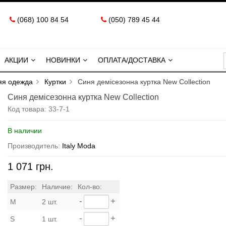
(068) 100 84 54
(050) 789 45 44
АКЦИИ
НОВИНКИ
ОПЛАТА/ДОСТАВКА
яя одежда
Куртки
Синя демісезонна куртка New Collection
Синя демісезонна куртка New Collection
Код товара:
33-7-1
В наличии
Производитель:
Italy Moda
1 071 грн.
Размер:
Наличие:
Кол-во:
-
+
M
2 шт.
-
+
S
1 шт.