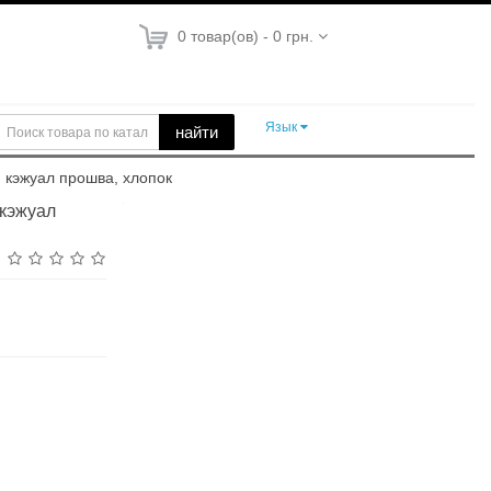
0 товар(ов) - 0 грн.
Язык
найти
 кэжуал прошва, хлопок
 кэжуал