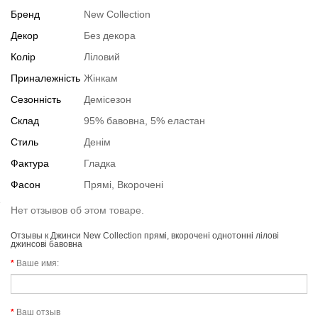
Бренд
New Collection
Декор
Без декора
Колір
Ліловий
Приналежність
Жінкам
Сезонність
Демісезон
Склад
95% бавовна, 5% еластан
Стиль
Денім
Фактура
Гладка
Фасон
Прямі, Вкорочені
Нет отзывов об этом товаре.
Отзывы к Джинси New Collection прямі, вкорочені однотонні лілові
джинсові бавовна
Ваше имя:
Ваш отзыв