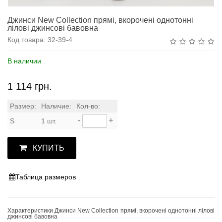
Джинси New Collection прямі, вкорочені однотонні
лілові джинсові бавовна
Код товара:
32-39-4
В наличии
1 114 грн.
Размер:
Наличие:
Кол-во:
-
+
S
1 шт.
КУПИТЬ
Таблица размеров
Характеристики Джинси New Collection прямі, вкорочені однотонні лілові
джинсові бавовна